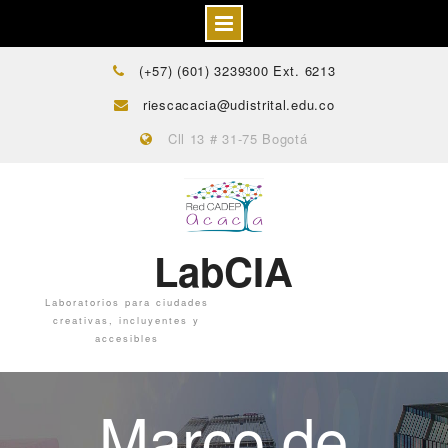
(+57) (601) 3239300 Ext. 6213
riescacacia@udistrital.edu.co
Cll 13 # 31-75 Bogotá
LabCIA
Laboratorios para ciudades
creativas, incluyentes y
accesibles
Marco de